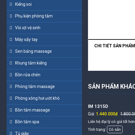
Kiếng soi
Phụ kiện phòng tắm
Vòi xịt vệ sinh
Máy sấy tay
CHI TIẾT SẢN PHẨM
Sen bảng massage
Khung tắm kiếng
Bồn rửa chén
SẢN PHẨM KHÁ
Phòng tắm massage
Phòng xông hơi ướt khô
IM 1315C
IM 1315D
0đ
Bồn tắm massage
Giá:
1.680.000đ
2.100.000đ
Giá:
1.440.000đ
1.800.0
Liên hệ đại lý có giá tốt hơn
Bồn tắm spa
Liên hệ đại lý có giá tốt hơn
Tình trạng:
Có sẳn
Mua hàng
Tình trạng:
Có sẳn
Tủ giày