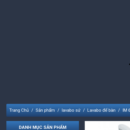
Trang Chủ
Sản phẩm
lavabo sứ
Lavabo để bàn
IM 
DANH MỤC SẢN PHẨM