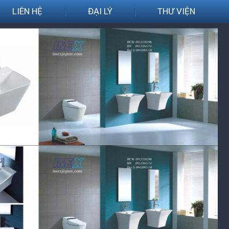
LIÊN HỆ
ĐẠI LÝ
THƯ VIỆN