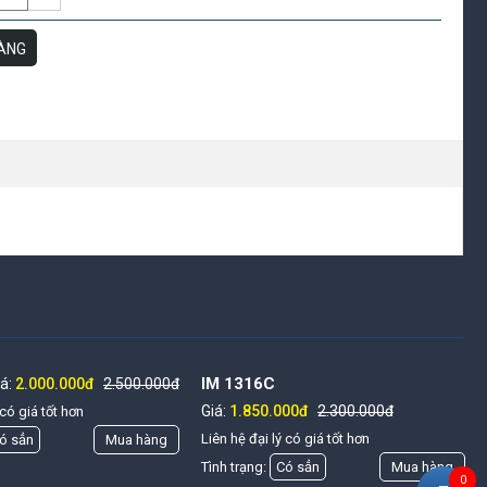
ÀNG
T
IM 1316C
iá:
2.000.000đ
2.500.000đ
Giá:
1.850.000đ
2.300.000đ
 có giá tốt hơn
Liên hệ đại lý có giá tốt hơn
ó sẳn
Mua hàng
Tình trạng:
Có sẳn
Mua hàng
0