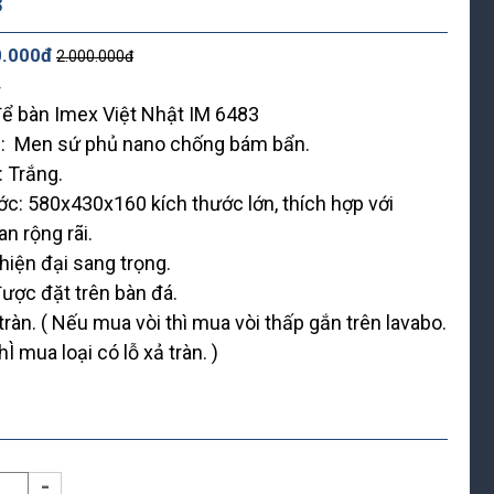
3
0.000đ
2.000.000đ
ể bàn Imex Việt Nhật IM 6483
u: Men sứ phủ nano chống bám bẩn.
 Trắng.
ớc: 580x430x160 kích thước lớn, thích hợp với
n rộng rãi.
 hiện đại sang trọng.
ược đặt trên bàn đá.
tràn. ( Nếu mua vòi thì mua vòi thấp gắn trên lavabo.
Ì mua loại có lỗ xả tràn. )
-