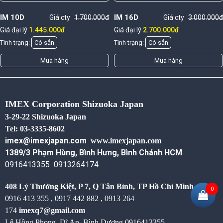
IM 10D
IM 16D
Giá cty
1.700.000đ
Giá cty
3.000.000đ
Giá đại lý
1.445.000đ
Giá đại lý
2.700.000đ
Tình trạng:
Có sẳn
Tình trạng:
Có sẳn
Mua hàng
Mua hàng
IMEX Corporation Shizuoka Japan
3-29-22 Shizuoka Japan
Tel: 03-3335-8602
imex@imexjapan.com
www.imexjapan.com
1389/3 Phạm Hùng, Bình Hưng, Bình Chánh HCM
0916413355 0913264174
408 Lý Thường Kiệt, P 7, Q Tân Bình,
TP Hồ Chí Minh
0
0916 413 355 , 0917 442 882 , 0913 264
174
imexq7@gmail.com
Lê Hồng Phong, Dĩ An, Bình Dương
0916413355