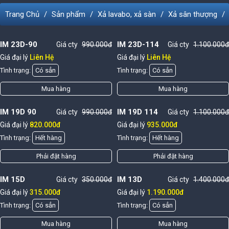
Trang Chủ
Sản phẩm
Xả lavabo, xả sàn
Xả sân thượng
IM 23D-90
IM 23D-114
Giá cty
990.000đ
Giá cty
1.100.000đ
Giá đại lý
Liên Hệ
Giá đại lý
Liên Hệ
Tình trạng:
Có sẳn
Tình trạng:
Có sẳn
Mua hàng
Mua hàng
IM 19D 90
IM 19D 114
Giá cty
990.000đ
Giá cty
1.100.000đ
Giá đại lý
820.000đ
Giá đại lý
935.000đ
Tình trạng:
Hết hàng
Tình trạng:
Hết hàng
Phải đặt hàng
Phải đặt hàng
IM 15D
IM 13D
Giá cty
350.000đ
Giá cty
1.400.000đ
Giá đại lý
315.000đ
Giá đại lý
1.190.000đ
Tình trạng:
Có sẳn
Tình trạng:
Có sẳn
Mua hàng
Mua hàng