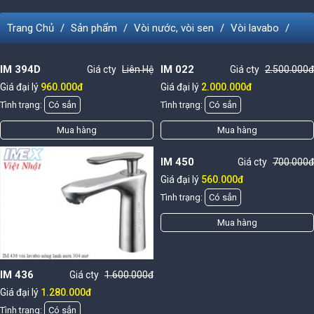
Trang Chủ
Sản phẩm
Vòi nước, vòi sen
Vòi lavabo
IM 394D
IM 022
Giá cty
Liên Hệ
Giá cty
2.500.000đ
Giá đại lý
960.000đ
Giá đại lý
2.000.000đ
Tình trạng:
Có sẳn
Tình trạng:
Có sẳn
Mua hàng
Mua hàng
IM 450
Giá cty
700.000đ
Giá đại lý
560.000đ
Tình trạng:
Có sẳn
Mua hàng
IM 436
Giá cty
1.600.000đ
Giá đại lý
1.280.000đ
Tình trạng:
Có sẳn