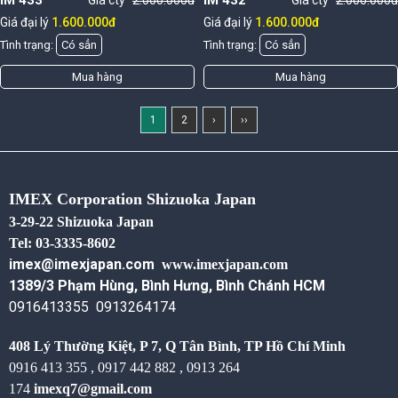
Giá đại lý
1.600.000đ
Giá đại lý
1.600.000đ
Tình trạng:
Có sẳn
Tình trạng:
Có sẳn
Mua hàng
Mua hàng
1
2
›
››
IMEX Corporation Shizuoka Japan
3-29-22 Shizuoka Japan
Tel: 03-3335-8602
imex@imexjapan.com
www.imexjapan.com
1389/3 Phạm Hùng, Bình Hưng, Bình Chánh HCM
0916413355 0913264174
408 Lý Thường Kiệt, P 7, Q Tân Bình,
TP Hồ Chí Minh
0916 413 355 , 0917 442 882 , 0913 264
174
imexq7@gmail.com