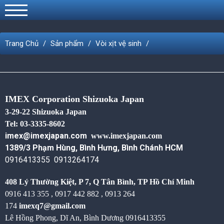
Trang Chủ
Sản phẩm
Vòi xịt vệ sinh
IMEX Corporation Shizuoka Japan
3-29-22 Shizuoka Japan
Tel: 03-3335-8602
imex@imexjapan.com
www.imexjapan.com
1389/3 Phạm Hùng, Bình Hưng, Bình Chánh HCM
0916413355 0913264174
408 Lý Thường Kiệt, P 7, Q Tân Bình,
TP Hồ Chí Minh
0916 413 355 , 0917 442 882 , 0913 264
174
imexq7@gmail.com
Lê Hồng Phong, Dĩ An, Bình Dương
0916413355