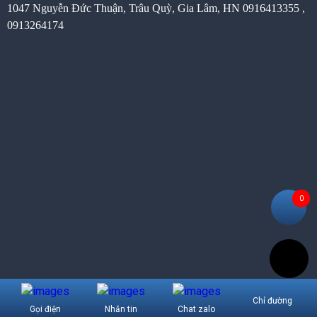
1047 Nguyễn Đức Thuận, Trâu Quỳ, Gia Lâm, HN 0916413355 ,
0913264174
0
Chỉ đường
Gọi điện
Nhắn tin
Chat zalo