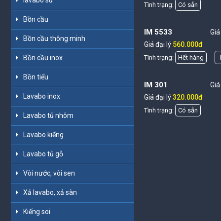
lavabo sứ
Tình trạng:
Có sẳn
Bồn cầu
IM 5533
Giá
Bồn cầu thông minh
Giá đại lý
560.000đ
Bồn cầu inox
Tình trạng:
Hết hàng
Bồn tiểu
IM 301
Giá
Lavabo inox
Giá đại lý
320.000đ
Tình trạng:
Có sẳn
Lavabo tủ nhôm
Lavabo kiếng
Lavabo tủ gỗ
Vòi nước, vòi sen
Xả lavabo, xả sàn
Kiếng soi