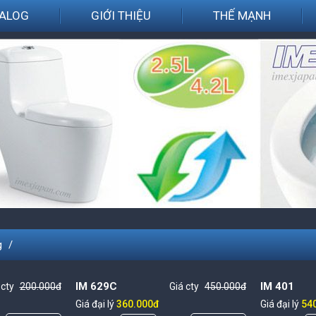
ALOG
GIỚI THIỆU
THẾ MẠNH
g
IM 629C
IM 401
 cty
200.000đ
Giá cty
450.000đ
Giá đại lý
360.000đ
Giá đại lý
54