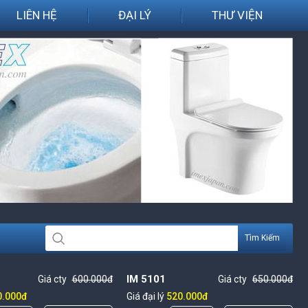
LIÊN HỆ
ĐẠI LÝ
THƯ VIỆN
Tìm Kiếm
IM 5101
Giá cty
600.000đ
Giá cty
650.000đ
0.000đ
Giá đại lý
520.000đ