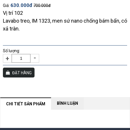
630.000đ
Giá:
700.000đ
Vị trí 102
Lavabo treo, IM 1323, men sứ nano chống bám bẩn, có
xả tràn.
Số lượng:
-
+
ĐẶT HÀNG
BÌNH LUẬN
CHI TIẾT SẢN PHẨM
NỘI DUNG ĐANG CẬP NHẬT