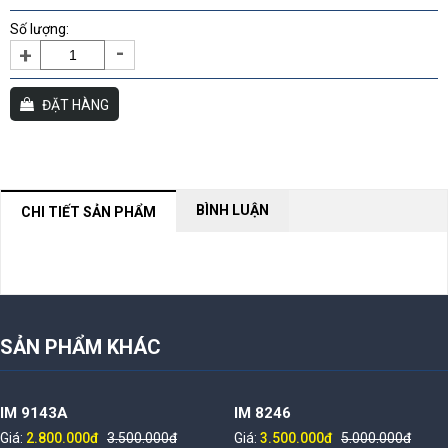
Số lượng:
-
+
ĐẶT HÀNG
BÌNH LUẬN
CHI TIẾT SẢN PHẨM
NỘI DUNG ĐANG CẬP NHẬT
SẢN PHẨM KHÁC
IM 9143A
IM 8246
Giá:
2.800.000đ
3.500.000đ
Giá:
3.500.000đ
5.000.000đ